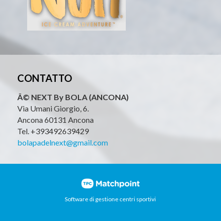
CONTATTO
Â© NEXT By BOLA (ANCONA)
Via Umani Giorgio, 6.
Ancona 60131 Ancona
Tel. +393492639429
bolapadelnext@gmail.com
Software di gestione centri sportivi
 i contenuti e gli annunci, offrire funzionalità di social netw