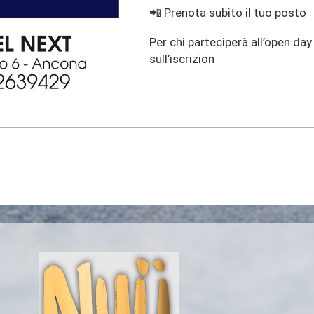
📲 Prenota subito il tuo posto
Per chi parteciperà all’open day
sull’iscrizion