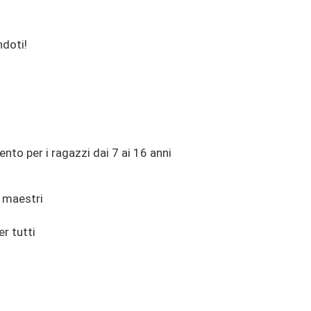
ndoti!
nto per i ragazzi dai 7 ai 16 anni
i maestri
r tutti